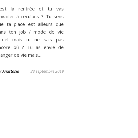
’est la rentrée et tu vas
ravailler à reculons ? Tu sens
ue ta place est ailleurs que
ans ton job / mode de vie
ctuel mais tu ne sais pas
ncore où ? Tu as envie de
hanger de vie mais…
ar
Anastasia
23 septembre 2019