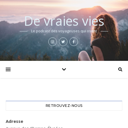
De vraies vies
Le podcast des voyageuses qui osent
RETROUVEZ-NOUS
Adresse