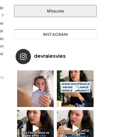
de
M'inscrire
 ?
ne
ar
INSTAGRAM
au
on
ir
devraiesvies
18