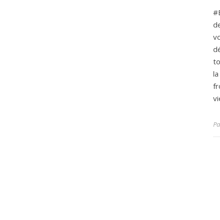
#
d
vo
d
to
l
f
v
P