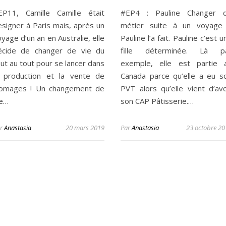
EP11, Camille Camille était
#EP4 : Pauline Changer 
esigner à Paris mais, après un
métier suite à un voyage
yage d’un an en Australie, elle
Pauline l’a fait. Pauline c’est u
écide de changer de vie du
fille déterminée. Là p
ut au tout pour se lancer dans
exemple, elle est partie 
a production et la vente de
Canada parce qu’elle a eu s
romages ! Un changement de
PVT alors qu’elle vient d’avo
ie…
son CAP Pâtisserie.…
ar
Anastasia
20 mars 2019
Par
Anastasia
23 octobre 20