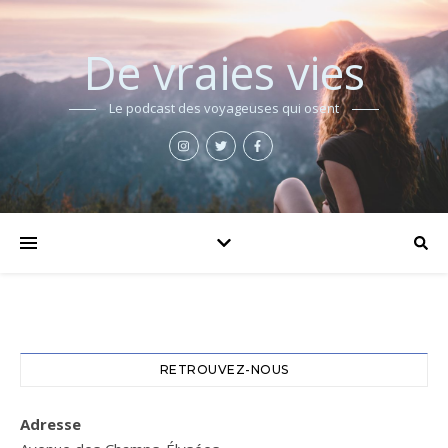
De vraies vies
Le podcast des voyageuses qui osent
RETROUVEZ-NOUS
Adresse