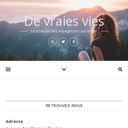
De vraies vies
Le podcast des voyageuses qui osent
RETROUVEZ-NOUS
Adresse