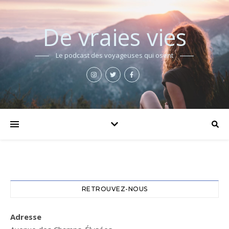
De vraies vies
Le podcast des voyageuses qui osent
RETROUVEZ-NOUS
Adresse