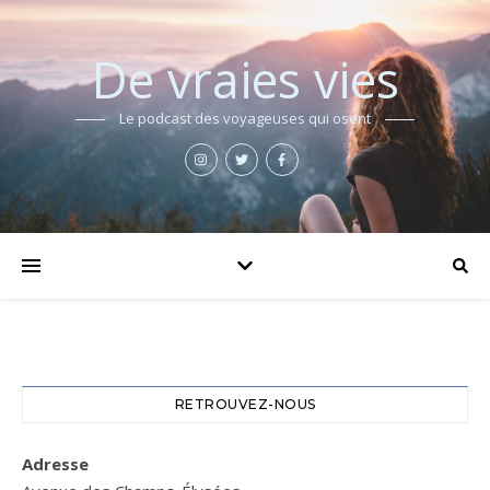
De vraies vies
Le podcast des voyageuses qui osent
RETROUVEZ-NOUS
Adresse