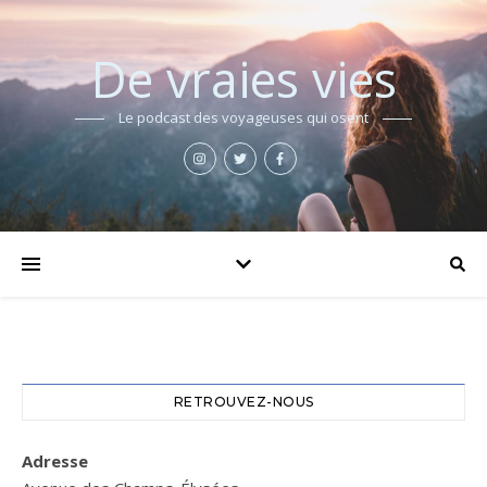
De vraies vies
Le podcast des voyageuses qui osent
RETROUVEZ-NOUS
Adresse