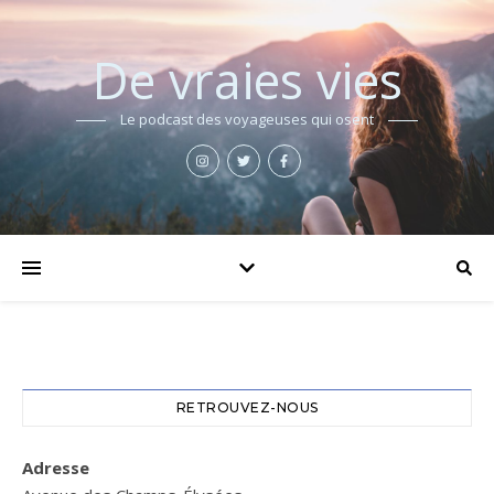
De vraies vies
Le podcast des voyageuses qui osent
RETROUVEZ-NOUS
Adresse