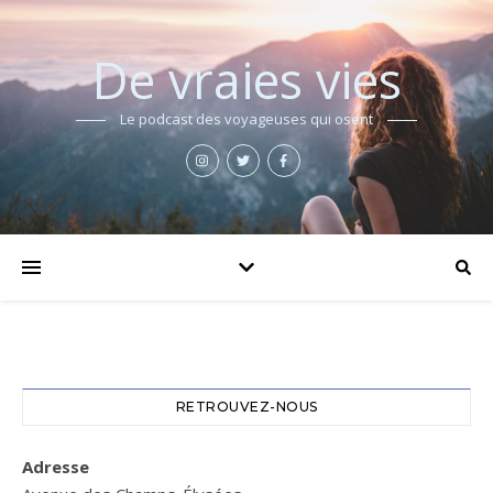
De vraies vies
Le podcast des voyageuses qui osent
RETROUVEZ-NOUS
Adresse