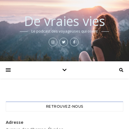
De vraies vies
Le podcast des voyageuses qui osent
RETROUVEZ-NOUS
Adresse